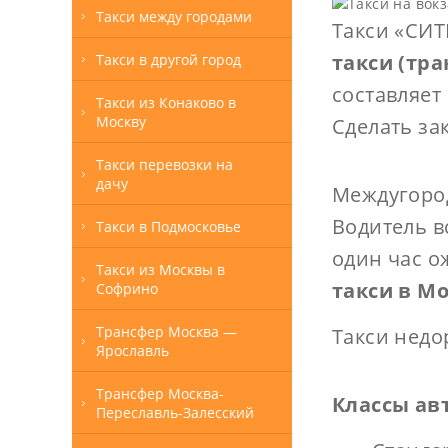
Такси между городами
Такси «СИТ
такси (тр
Такси в другой город
составляет
Такси из Конаково в
Москву
Сделать за
Такси перевозки на
дачу
Междугород
Водитель в
Такси в Подмосковье
один час о
Такси из Москвы в
такси в М
Софрино
Трансфер Москва —
Такси недо
Ярославль
Трансфер Москва-
Классы ав
Переславль-Залесский