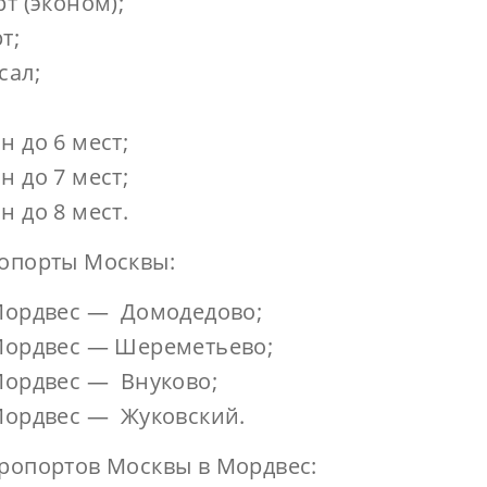
т (эконом);
т;
сал;
;
 до 6 мест;
 до 7 мест;
 до 8 мест.
ропорты Москвы:
Мордвес — Домодедово;
Мордвес — Шереметьево;
Мордвес — Внуково;
Мордвес — Жуковский.
эропортов Москвы в Мордвес: