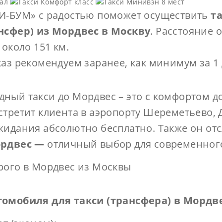
​​​​
И-БУМ» с радостью поможет осуществить
т
ансфер) из Мордвес в Москву
. Расстояние 
 около 151 км.
каз рекомендуем заранее, как минимум за 1 
ный такси до Мордвес – это с комфортом до
стретит клиента в аэропорту Шереметьево, 
жидания абсолютно бесплатно. Также он от
ордвес —
отличный выбор для современного
рого в Мордвес из Москвы
томобиля для такси (трансфера) в Мордв