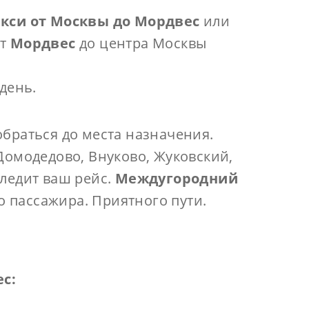
акси от Москвы до Мордвес
или
от
Мордвес
до центра Москвы
день.
браться до места назначения.
Домодедово, Внуково, Жуковский,
следит ваш рейс.
Междугородний
 пассажира. Приятного пути.
ес
: