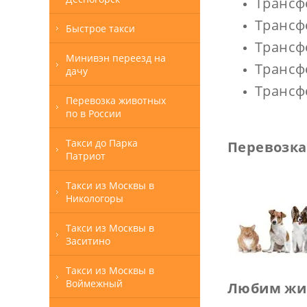
Трансф
Трансф
Быстрое такси
Трансф
Минивэн переезд на
Трансф
дачу
Трансф
Перевозка животных
по в России
Такси до Парка
Перевозка
Патриот
Такси из Москвы в
Никологоры
Такси из Москвы в
Заситино
Такси из Москвы в
Воймежный
Любим жив