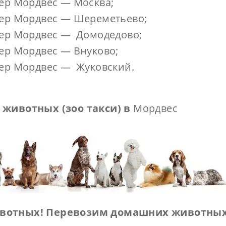
ер Мордвес — Москва;
ер Мордвес — Шереметьево;
ер Мордвес — Домодедово;
ер Мордвес — Внуково;
ер Мордвес — Жуковский.
 животных (зоо такси) в
Мордвес
отных! Перевозим домашних животных 