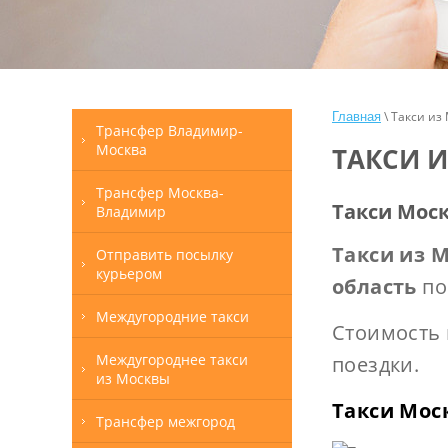
\ Такси из
Главная
Трансфер Владимир-
Москва
ТАКСИ 
Трансфер Москва-
Такси Моск
Владимир
Такси из 
Отправить посылку
курьером
область
по
Междугородние такси
Стоимость 
Междугороднее такси
поездки.
из Москвы
Такси Мос
Трансфер межгород